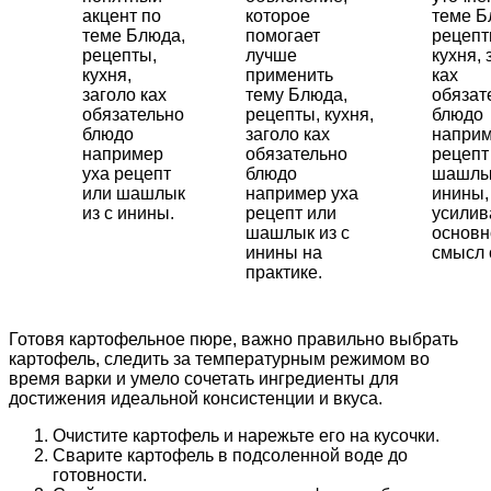
акцент по
которое
теме Б
теме Блюда,
помогает
рецепт
рецепты,
лучше
кухня, 
кухня,
применить
ках
заголо ках
тему Блюда,
обязат
обязательно
рецепты, кухня,
блюдо
блюдо
заголо ках
наприм
например
обязательно
рецепт
уха рецепт
блюдо
шашлык
или шашлык
например уха
инины,
из с инины.
рецепт или
усили
шашлык из с
основн
инины на
смысл 
практике.
Готовя картофельное пюре, важно правильно выбрать
картофель, следить за температурным режимом во
время варки и умело сочетать ингредиенты для
достижения идеальной консистенции и вкуса.
Очистите картофель и нарежьте его на кусочки.
Сварите картофель в подсоленной воде до
готовности.