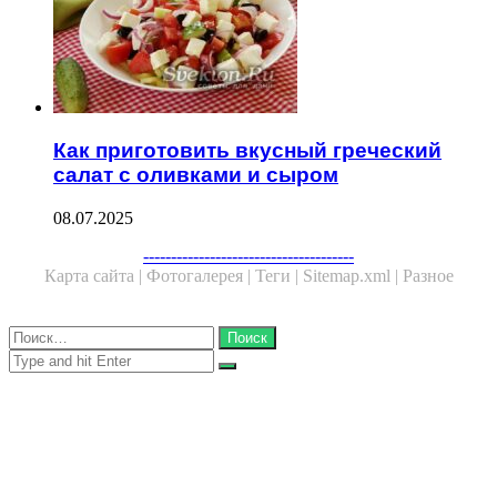
Как приготовить вкусный греческий
салат с оливками и сыром
08.07.2025
Facebook
Twitter
WhatsApp
Telegram
--------------------------------------
Карта сайта |
Фотогалерея |
Теги |
Sitemap.xml |
Разное
Close
Найти:
Close
Search
for