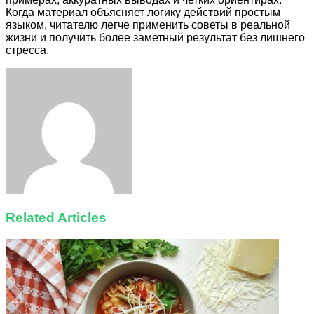
Когда материал объясняет логику действий простым
языком, читателю легче применить советы в реальной
жизни и получить более заметный результат без лишнего
стресса.
Facebook
Twitter
LinkedIn
Tumblr
Pinterest
Reddit
VKontakte
Odnoklassniki
Skype
WhatsApp
Telegram
Viber
Share
Print
via
Email
Related Articles