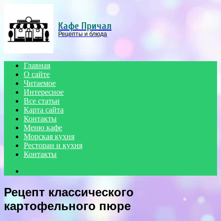
Menu
Кафе Причал
Рецепты и блюда
Главная
О сайте
Читаемое
Интересное
Все статьи
Карта сайта
Контакты
Меню кафе
Морская кухня
Ресторан и кухня
Контакты
Search
for
Рецепт классического
картофельного пюре