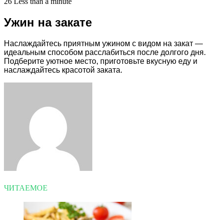
26
Less than a minute
Ужин на закате
Наслаждайтесь приятным ужином с видом на закат —
идеальным способом расслабиться после долгого дня.
Подберите уютное место, приготовьте вкусную еду и
наслаждайтесь красотой заката.
Facebook
Twitter
LinkedIn
Tumblr
Pinterest
Reddit
VKontakte
Odnoklassniki
Skype
WhatsApp
Telegram
Viber
Share
Print
via
Email
ЧИТАЕМОЕ