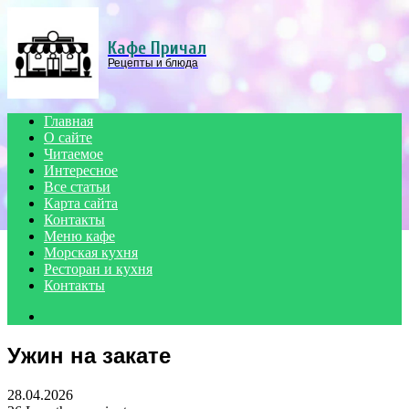
Menu
Кафе Причал
Рецепты и блюда
Главная
О сайте
Читаемое
Интересное
Все статьи
Карта сайта
Контакты
Меню кафе
Морская кухня
Ресторан и кухня
Контакты
Search
for
Ужин на закате
28.04.2026