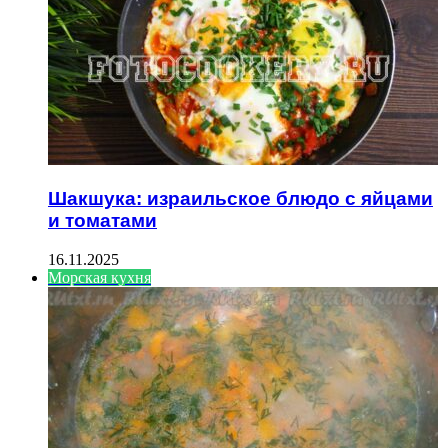
Шакшука: израильское блюдо с яйцами
и томатами
16.11.2025
Морская кухня